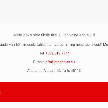
Meie jaoks pole ükski üritus liiga väike ega suur!
auda kuni 60 inimesele, lahkelt tantsuruumi ning head teenindust! Mei
Tel.
+372 513 7777
E-mail:
info@praepoiss.eu
Aadressa: Vasara 50, Tartu 50113
n